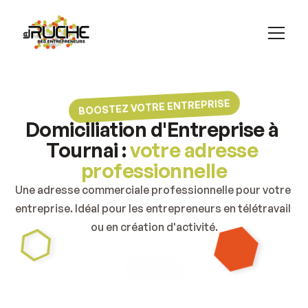
Domiciliation
Salle de réunion
Accueil
Location de bureaux
BOOSTEZ VOTRE ENTREPRISE
Domiciliation
Domiciliation d'Entreprise à 
Salle de réunion
Tournai : 
votre adresse 
professionnelle
Une adresse commerciale professionnelle pour votre 
entreprise. Idéal pour les entrepreneurs en télétravail 
ou en création d'activité.
Nos tarifs