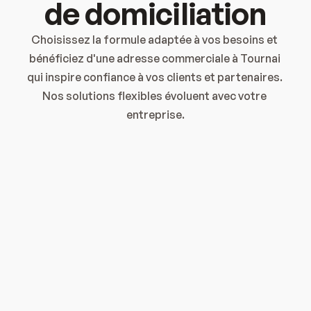
de domiciliation
Notification par email
Choisissez la formule adaptée à vos besoins et 
bénéficiez d'une adresse commerciale à Tournai 
qui inspire confiance à vos clients et partenaires. 
Service de secrétariat
Nos solutions flexibles évoluent avec votre 
entreprise.
Domiciliation MENSUEL
Ajouter l'option courrier
59,00€