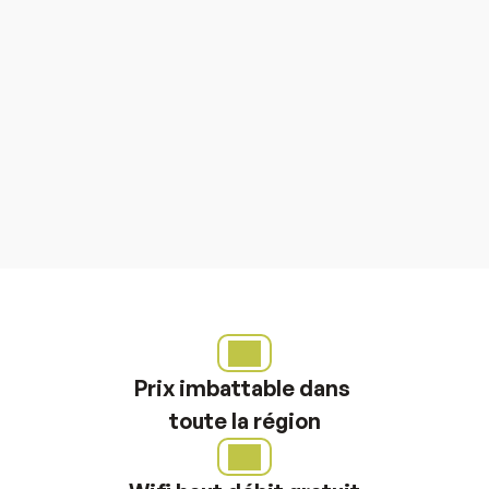
Utilisation de l'adresse commerciale
Réception et stockage du courrier
Retrait libre aux heures d'ouverture
Renvoie du courrier 1x/semaine par 
mail
S'abonner
Prix imbattable dans 
toute la région