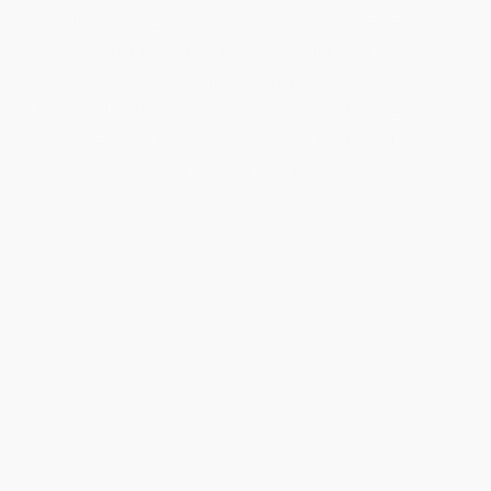
Découvrez nos bureaux privés modernes, 
parfaitement équipés pour accueillir votre activité 
professionnelle.
Situés à l'entrée de Tournai, ils offrent un cadre de 
travail stimulant dans un environnement 
d'entrepreneurs.
Bureau SOLO
Conçu pour une personne seulement