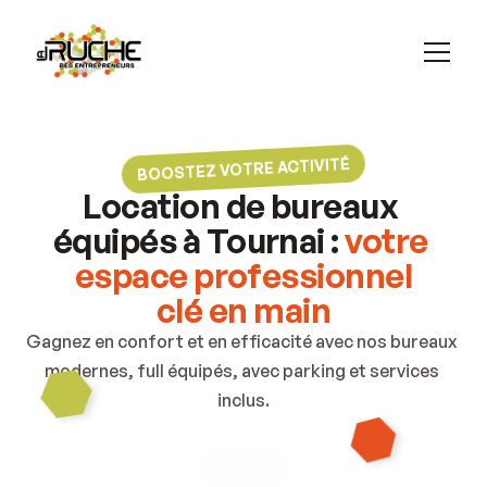
Domiciliation
Salle de réunion
Accueil
Location de bureaux
BOOSTEZ VOTRE ACTIVITÉ
Domiciliation
Location de bureaux 
Salle de réunion
équipés à Tournai : 
votre 
espace professionnel
clé en main
Gagnez en confort et en efficacité avec nos bureaux 
modernes, full équipés, avec parking et services 
inclus.
Nos tarifs